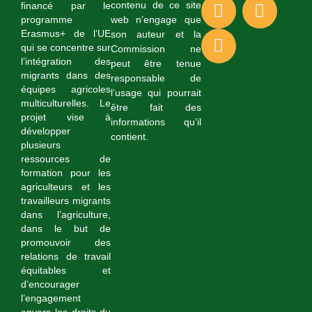
contenu de ce site
financé par le
web n’engage que
programme
Erasmus+ de l’UE
son auteur et la
qui se concentre sur
Commission ne
l’intégration des
peut être tenue
migrants dans des
responsable de
équipes agricoles
l’usage qui pourrait
multiculturelles. Le
être fait des
projet vise à
informations qu’il
développer
contient.
plusieurs
ressources de
formation pour les
agriculteurs et les
travailleurs migrants
dans l’agriculture,
dans le but de
promouvoir des
relations de travail
équitables et
d’encourager
l’engagement