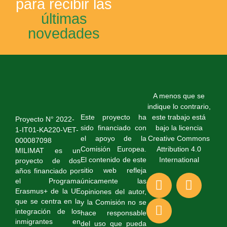
para recibir las
últimas
novedades
A menos que se
indique lo contrario,
Este proyecto ha
este trabajo está
Proyecto N° 2022-
sido financiado con
bajo la licencia
1-IT01-KA220-VET-
el apoyo de la
Creative Commons
000087098
Comisión Europea.
Attribution 4.0
MILIMAT es un
El contenido de este
International
proyecto de dos
sitio web refleja
años financiado por
únicamente las
el Programa
Erasmus+ de la UE
opiniones del autor,
que se centra en la
y la Comisión no se
integración de los
hace responsable
inmigrantes en
del uso que pueda