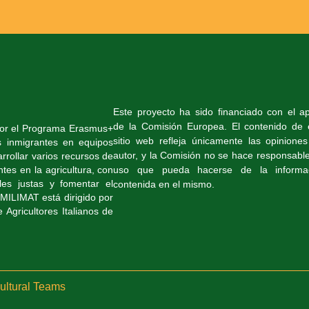
Este proyecto ha sido financiado con el a
de la Comisión Europea. El contenido de 
por el Programa Erasmus+
sitio web refleja únicamente las opiniones
s inmigrantes en equipos
autor, y la Comisión no se hace responsable
arrollar varios recursos de
uso que pueda hacerse de la informa
tes en la agricultura, con
les justas y fomentar el
contenida en el mismo.
MILIMAT está dirigido por
e Agricultores Italianos de
cultural Teams