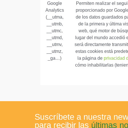
Google
Permiten realizar el segu
Analytics
proporcionado por Google 
(__utma,
de los datos guardados pa
__utmb,
de la primera y última vi
__utmc,
web, qué motor de búsque
__utmd,
lugar del mundo accedió e
__utmv,
será directamente transmi
__utmz,
estas cookies está predet
_ga…)
la página de
privacidad 
cómo inhabilitarlas (teni
Suscríbete a nuestra new
para recibir las
últimas n