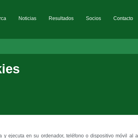
rca
Noticias
Resultados
Socios
Contacto
kies
 y ejecuta en su ordenador, teléfono o dispositivo móvil al