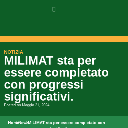
NOTIZIA
MILIMAT sta per
essere completato
con progressi
significativi.
Posted on
Maggio 21, 2024
Home
>
News
>
MILIMAT sta per essere completato con